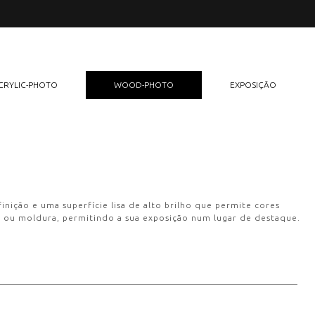
CRYLIC-PHOTO
WOOD-PHOTO
EXPOSIÇÃO
inição e uma superfície lisa de alto brilho que permite cores
ou moldura, permitindo a sua exposição num lugar de destaque.