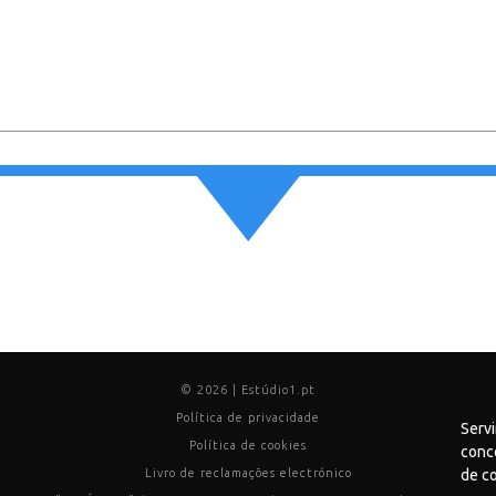
Dúvidas?
Vamos conversar!
© 2026 | Estúdio1.pt
Política de privacidade
Servi
Política de cookies
conco
de co
Livro de reclamações electrónico