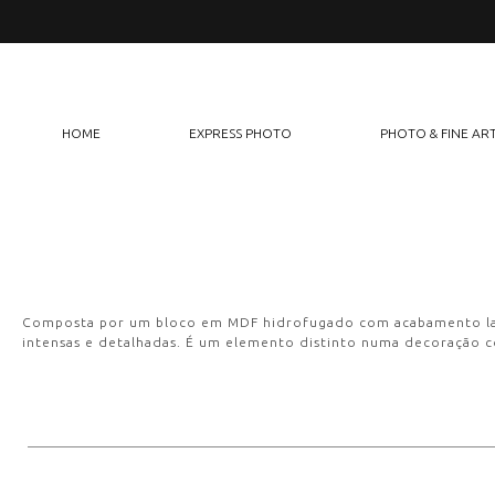
Saltar
para
o
conteúdo
HOME
EXPRESS PHOTO
PHOTO & FINE AR
Composta por um bloco em MDF hidrofugado com acabamento l
intensas e detalhadas. É um elemento distinto numa decoração 